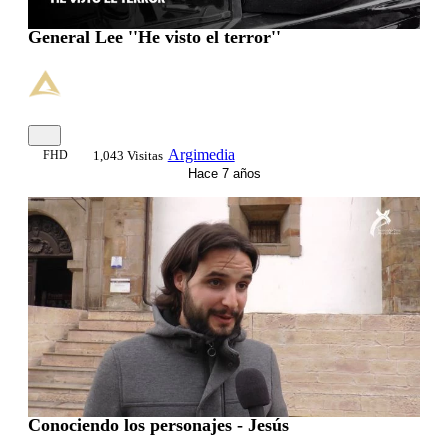
General Lee ''He visto el terror''
Argimedia
FHD
1,043 Visitas
Hace 7 años
Conociendo los personajes - Jesús