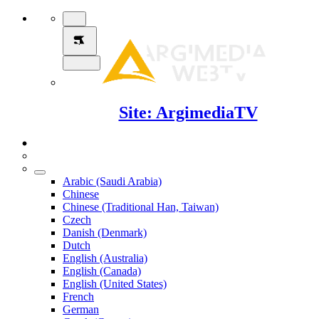
Site: ArgimediaTV
Arabic (Saudi Arabia)
Chinese
Chinese (Traditional Han, Taiwan)
Czech
Danish (Denmark)
Dutch
English (Australia)
English (Canada)
English (United States)
French
German