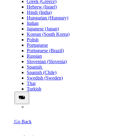
Greek (Greece)
Hebrew (Israel)
Hindi (India)
Hungarian (Hungary)
Italian
Japanese (Japan)
Korean (South Korea)
Polish
Portuguese
Portuguese (Brazil)
Russian
Slovenian (Slovenia)
Spanish
Spanish (Chile)
Swedish (Sweden)
Thai
Turkish
Go Back