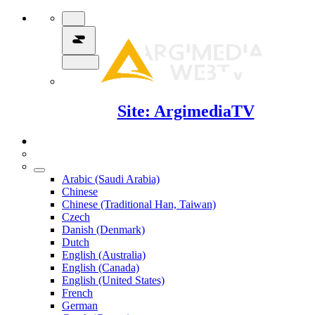
Site: ArgimediaTV
Arabic (Saudi Arabia)
Chinese
Chinese (Traditional Han, Taiwan)
Czech
Danish (Denmark)
Dutch
English (Australia)
English (Canada)
English (United States)
French
German