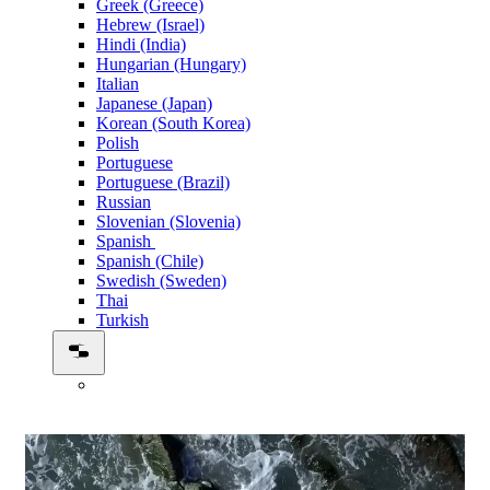
Greek (Greece)
Hebrew (Israel)
Hindi (India)
Hungarian (Hungary)
Italian
Japanese (Japan)
Korean (South Korea)
Polish
Portuguese
Portuguese (Brazil)
Russian
Slovenian (Slovenia)
Spanish
Spanish (Chile)
Swedish (Sweden)
Thai
Turkish
00:01:28