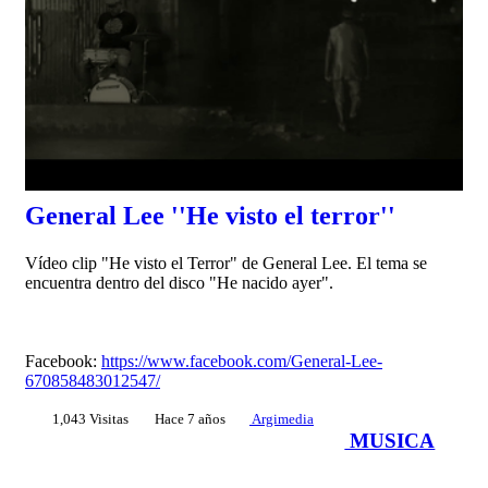
General Lee ''He visto el terror''
Ví­deo clip "He visto el Terror" de General Lee. El tema se
encuentra dentro del disco "He nacido ayer".
Facebook:
https://www.facebook.com/General-Lee-
670858483012547/
1,043 Visitas
Hace 7 años
Argimedia
MUSICA