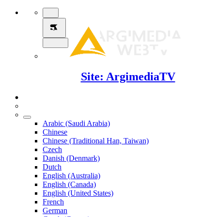
Site: ArgimediaTV
Arabic (Saudi Arabia)
Chinese
Chinese (Traditional Han, Taiwan)
Czech
Danish (Denmark)
Dutch
English (Australia)
English (Canada)
English (United States)
French
German