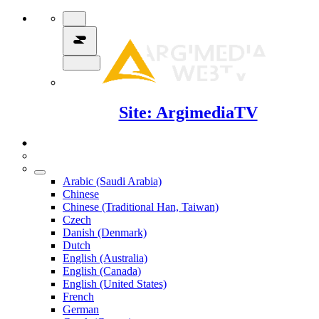
Site: ArgimediaTV
Arabic (Saudi Arabia)
Chinese
Chinese (Traditional Han, Taiwan)
Czech
Danish (Denmark)
Dutch
English (Australia)
English (Canada)
English (United States)
French
German