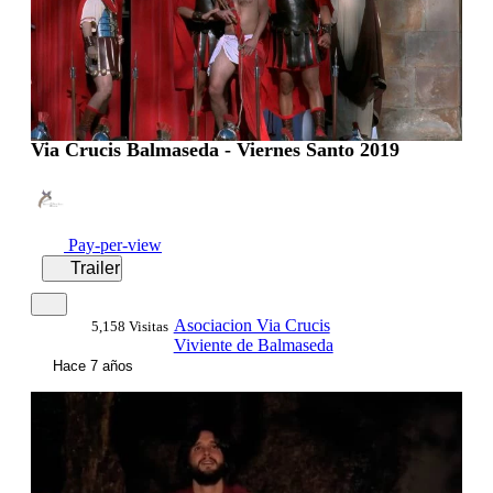
Via Crucis Balmaseda - Viernes Santo 2019
Pay-per-view
Trailer
Asociacion Via Crucis
5,158 Visitas
Viviente de Balmaseda
Hace 7 años