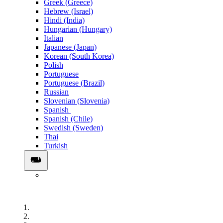
Greek (Greece)
Hebrew (Israel)
Hindi (India)
Hungarian (Hungary)
Italian
Japanese (Japan)
Korean (South Korea)
Polish
Portuguese
Portuguese (Brazil)
Russian
Slovenian (Slovenia)
Spanish
Spanish (Chile)
Swedish (Sweden)
Thai
Turkish