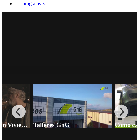
programs
3
Emisión con realización através de redes sociales, o en servidores
propios con configuración avanzada: multidioma, pago por visión,
restricción geográfica, emisiones privadas, reuniones por zoom…
THE LANGUAGE OF THE SEA - ESP
DISEÑO Y GESTIÓN AUDIOVISUAL DE EVENTOS
9132
766
COMERCIAL
Iluminación, sonido, cámaras, realización, edición.
SERVIDORES PROPIOS Y SOLUCIONES WEB
Diseño y desarrollo de soluciones para emisión de directo, vídeo
bajo demanda, plataforma de web tv, diseño de páginas web…
Promocional Pasión Viviente de Balmaseda
Talleres GnG