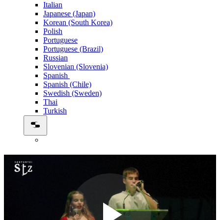
Italian
Japanese (Japan)
Korean (South Korea)
Polish
Portuguese
Portuguese (Brazil)
Russian
Slovenian (Slovenia)
Spanish
Spanish (Chile)
Swedish (Sweden)
Thai
Turkish