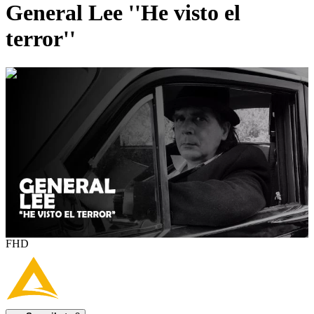
General Lee ''He visto el
terror''
0:03:35
FHD