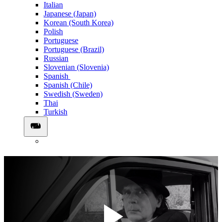
Italian
Japanese (Japan)
Korean (South Korea)
Polish
Portuguese
Portuguese (Brazil)
Russian
Slovenian (Slovenia)
Spanish
Spanish (Chile)
Swedish (Sweden)
Thai
Turkish