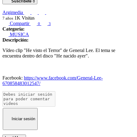
Suscribete
8
Argimedia
1K
Visitas
7 años
Compartir
0
3
Categoría:
MUSICA
Descripción:
Ví­deo clip "He visto el Terror" de General Lee. El tema se
encuentra dentro del disco "He nacido ayer".
Facebook:
https://www.facebook.com/General-Lee-
670858483012547/
Iniciar sesión