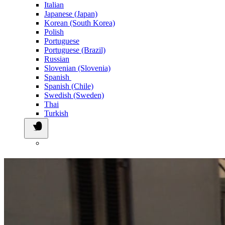
Italian
Japanese (Japan)
Korean (South Korea)
Polish
Portuguese
Portuguese (Brazil)
Russian
Slovenian (Slovenia)
Spanish
Spanish (Chile)
Swedish (Sweden)
Thai
Turkish