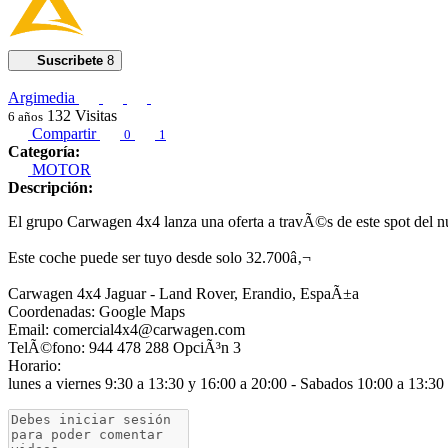
Suscribete
8
Argimedia
132
Visitas
6 años
Compartir
0
1
Categoría:
MOTOR
Descripción:
El grupo Carwagen 4x4 lanza una oferta a travÃ©s de este spot d
Este coche puede ser tuyo desde solo 32.700â‚¬
Carwagen 4x4 Jaguar - Land Rover, Erandio, EspaÃ±a
Coordenadas: Google Maps
Email: comercial4x4@carwagen.com
TelÃ©fono: 944 478 288 OpciÃ³n 3
Horario:
lunes a viernes 9:30 a 13:30 y 16:00 a 20:00 - Sabados 10:00 a 13:30