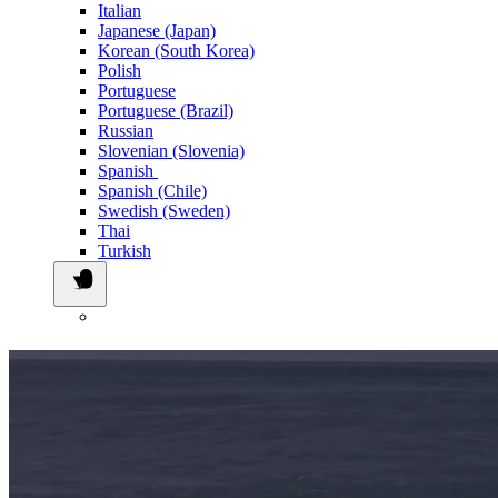
Italian
Japanese (Japan)
Korean (South Korea)
Polish
Portuguese
Portuguese (Brazil)
Russian
Slovenian (Slovenia)
Spanish
Spanish (Chile)
Swedish (Sweden)
Thai
Turkish