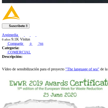
Suscribete
8
Argimedia
9.1K
Visitas
6 años
Compartir
0
766
Categoría:
COMERCIAL
Descripción:
Vídeo de sensibilización para el proyecto
"The language of sea"
de la