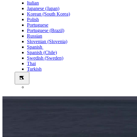
Italian
Japanese (Japan)
Korean (South Korea)
Polish
Portuguese
Portuguese (Brazil)
Russian
Slovenian (Slovenia)
Spanish
Spanish (Chile)
Swedish (Sweden)
Thai
Turkish