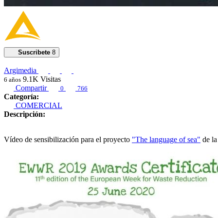
Suscribete
8
Argimedia
9.1K
Visitas
6 años
Compartir
0
766
Categoría:
COMERCIAL
Descripción:
Vídeo de sensibilización para el proyecto
"The language of sea"
de la