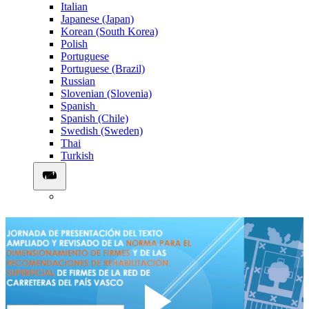
Italian
Japanese (Japan)
Korean (South Korea)
Polish
Portuguese
Portuguese (Brazil)
Russian
Slovenian (Slovenia)
Spanish
Spanish (Chile)
Swedish (Sweden)
Thai
Turkish