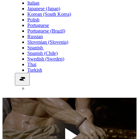
Italian
Japanese (Japan)
Korean (South Korea)
Polish
Portuguese
Portuguese (Brazil)
Russian
Slovenian (Slovenia)
Spanish
Spanish (Chile)
Swedish (Sweden)
Thai
Turkish