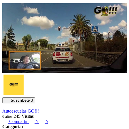
00:01:55
Suscribete
3
Autoescuelas GO!!!
245
Visitas
6 años
Compartir
0
0
Categoría: