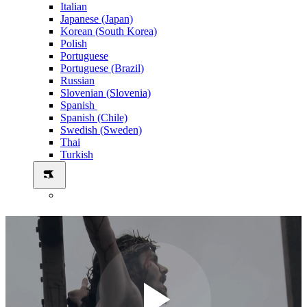
Italian
Japanese (Japan)
Korean (South Korea)
Polish
Portuguese
Portuguese (Brazil)
Russian
Slovenian (Slovenia)
Spanish
Spanish (Chile)
Swedish (Sweden)
Thai
Turkish