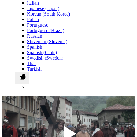
Italian
Japanese (Japan)
Korean (South Korea)
Polish
Portuguese
Portuguese (Brazil)
Russian
Slovenian (Slovenia)
Spanish
Spanish (Chile)
Swedish (Sweden)
Thai
Turkish