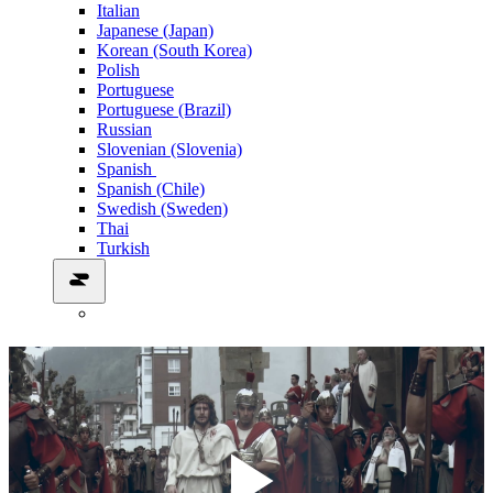
Italian
Japanese (Japan)
Korean (South Korea)
Polish
Portuguese
Portuguese (Brazil)
Russian
Slovenian (Slovenia)
Spanish
Spanish (Chile)
Swedish (Sweden)
Thai
Turkish