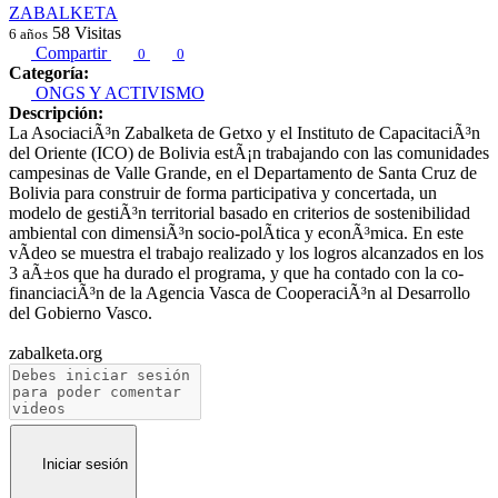
ZABALKETA
58
Visitas
6 años
Compartir
0
0
Categoría:
ONGS Y ACTIVISMO
Descripción:
La AsociaciÃ³n Zabalketa de Getxo y el Instituto de CapacitaciÃ³n
del Oriente (ICO) de Bolivia estÃ¡n trabajando con las comunidades
campesinas de Valle Grande, en el Departamento de Santa Cruz de
Bolivia para construir de forma participativa y concertada, un
modelo de gestiÃ³n territorial basado en criterios de sostenibilidad
ambiental con dimensiÃ³n socio-polÃ­tica y econÃ³mica. En este
vÃ­deo se muestra el trabajo realizado y los logros alcanzados en los
3 aÃ±os que ha durado el programa, y que ha contado con la co-
financiaciÃ³n de la Agencia Vasca de CooperaciÃ³n al Desarrollo
del Gobierno Vasco.
zabalketa.org
Iniciar sesión