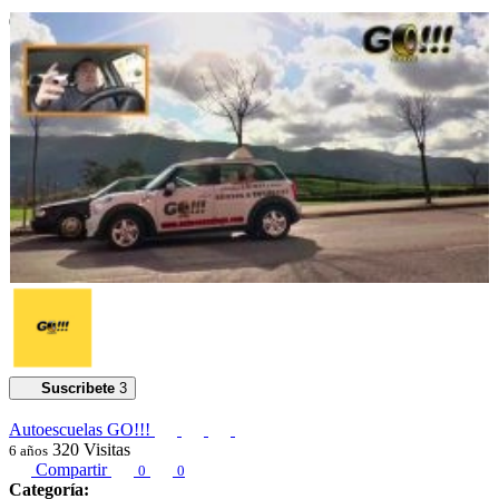
00:01:15
Suscribete
3
Autoescuelas GO!!!
320
Visitas
6 años
Compartir
0
0
Categoría: